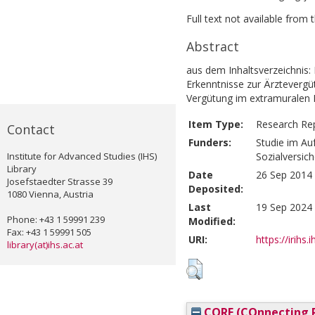
Full text not available from t
Abstract
aus dem Inhaltsverzeichnis: 
Erkenntnisse zur Ärztevergü
Vergütung im extramuralen B
Item Type:
Research Re
Contact
Funders:
Studie im Au
Institute for Advanced Studies (IHS)
Sozialversic
Library
Date
26 Sep 2014 
Josefstaedter Strasse 39
Deposited:
1080 Vienna, Austria
Last
19 Sep 2024 
Phone: +43 1 59991 239
Modified:
Fax: +43 1 59991 505
URI:
https://irihs.
library(at)ihs.ac.at
CORE (COnnecting R