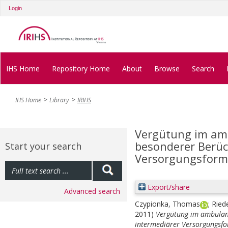
Login
IHS Home
Repository Home
About
Browse
Search
IHS Home
Library
IRIHS
Vergütung im am
besonderer Berüc
Start your search
Versorgungsfor
Export/share
Advanced search
Czypionka, Thomas
;
Ried
2011)
Vergütung im ambulant
intermediärer Versorgungsf