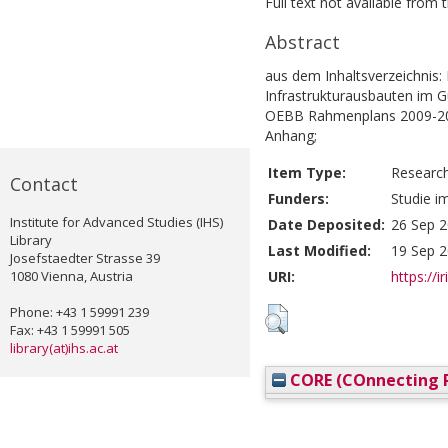
Full text not available from t
Abstract
aus dem Inhaltsverzeichnis:
Infrastrukturausbauten im G
OEBB Rahmenplans 2009-201
Anhang;
Item Type:
Researc
Contact
Funders:
Studie i
Institute for Advanced Studies (IHS)
Date Deposited:
26 Sep 2
Library
Last Modified:
19 Sep 2
Josefstaedter Strasse 39
1080 Vienna, Austria
URI:
https://i
Phone: +43 1 59991 239
Fax: +43 1 59991 505
library(at)ihs.ac.at
CORE (COnnecting R