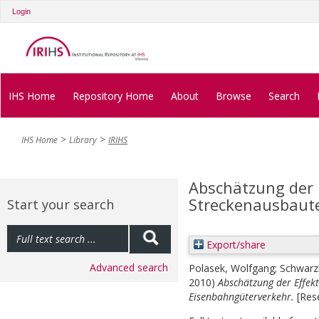
Login
IHS Home
Repository Home
About
Browse
Search
IHS Home
Library
IRIHS
Abschätzung der 
Streckenausbaut
Start your search
Export/share
Advanced search
Polasek, Wolfgang
;
Schwarz
2010)
Abschätzung der Effek
Eisenbahngüterverkehr.
[Res