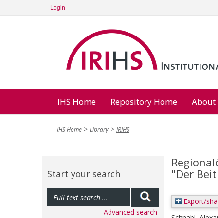
Login
IHS Home
Repository Home
About
IHS Home
Library
IRIHS
Regional
"Der Bei
Start your search
Export/sha
Advanced search
Schnabl, Alexa