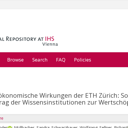
Browse
Search
FAQ
Policies
ökonomische Wirkungen der ETH Zürich: S
trag der Wissensinstitutionen zur Wertschö
re
nder
;
Müllbacher, Sandra
;
Schwarzbauer, Wolfgang
;
Sellner, Richard