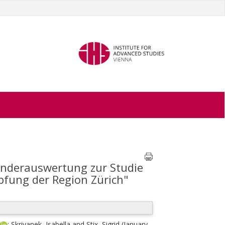
onderauswertung zur Studie
pfung der Region Zürich"
;
Skrivanek, Isabella
and
Stix, Sigrid
(January