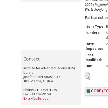
2009)
Regional
Wertschöpfung 
Full text not a
Item Type:
R
Funders:
S
d
Date
2
Deposited:
Last
1
Contact
Modified:
URI:
h
Institute for Advanced Studies (IHS)
Library
Josefstaedter Strasse 39
1080 Vienna, Austria
Phone: +43 1 59991 239
CORE (CO
Fax: +43 1 59991 505
library(at)ihs.ac.at