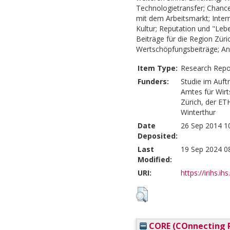
Technologietransfer; Chancen
mit dem Arbeitsmarkt; Inter
Kultur; Reputation und "Lebe
Beiträge für die Region Zü
Wertschöpfungsbeiträge; Anh
Item Type:
Research Repo
Funders:
Studie im Auft
Amtes für Wirt
Zürich, der ET
Winterthur
Date
26 Sep 2014 1
Deposited:
Last
19 Sep 2024 0
Modified:
URI:
https://irihs.ih
CORE (COnnecting R