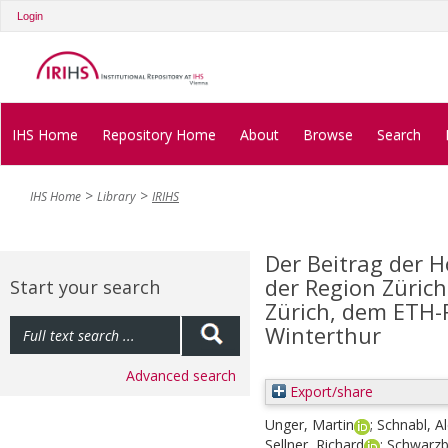
Login
IHS Home
Repository Home
About
Browse
Search
IHS Home
Library
IRIHS
Der Beitrag der 
der Region Zürich
Start your search
Zürich, dem ETH-
Winterthur
Advanced search
Export/share
Unger, Martin
;
Schnabl, A
Sellner, Richard
;
Schwarzb