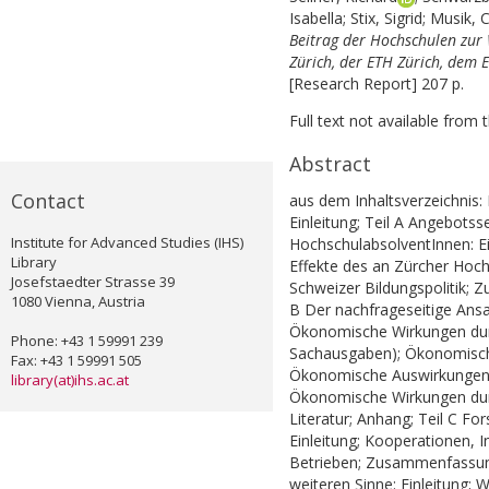
Isabella
;
Stix, Sigrid
;
Musik, C
Beitrag der Hochschulen zur 
Zürich, der ETH Zürich, dem 
[Research Report] 207 p.
Full text not available from t
Abstract
Contact
aus dem Inhaltsverzeichnis:
Einleitung; Teil A Angebots
Institute for Advanced Studies (IHS)
HochschulabsolventInnen: Ei
Library
Effekte des an Zürcher Hoch
Josefstaedter Strasse 39
Schweizer Bildungspolitik; 
1080 Vienna, Austria
B Der nachfrageseitige Ansa
Ökonomische Wirkungen dur
Phone: +43 1 59991 239
Sachausgaben); Ökonomisch
Fax: +43 1 59991 505
Ökonomische Auswirkungen d
library(at)ihs.ac.at
Ökonomische Wirkungen du
Literatur; Anhang; Teil C F
Einleitung; Kooperationen, 
Betrieben; Zusammenfassung
weiteren Sinne: Einleitung; 