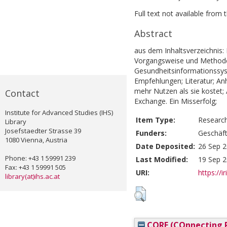
Full text not available from t
Abstract
aus dem Inhaltsverzeichnis:
Vorgangsweise und Methode;
Gesundheitsinformationssys
Empfehlungen; Literatur; Anh
mehr Nutzen als sie kostet
Contact
Exchange. Ein Misserfolg;
Institute for Advanced Studies (IHS)
Item Type:
Researc
Library
Josefstaedter Strasse 39
Funders:
Geschäft
1080 Vienna, Austria
Date Deposited:
26 Sep 2
Phone: +43 1 59991 239
Last Modified:
19 Sep 2
Fax: +43 1 59991 505
URI:
https://i
library(at)ihs.ac.at
CORE (COnnecting R