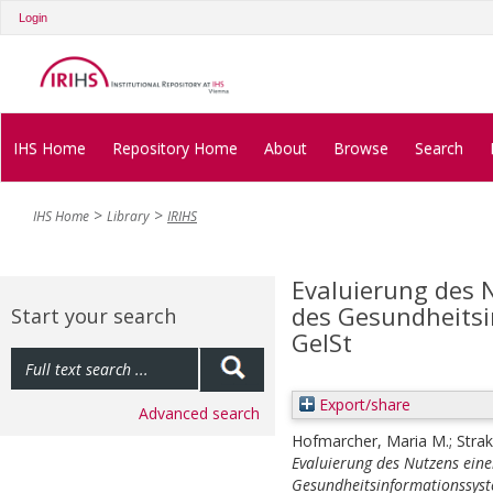
Login
IHS Home
Repository Home
About
Browse
Search
IHS Home
Library
IRIHS
Evaluierung des 
des Gesundheitsi
Start your search
GeISt
Export/share
Advanced search
Hofmarcher, Maria M.
;
Stra
Evaluierung des Nutzens eine
Gesundheitsinformationssyst