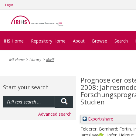
Login
IHS Home
Repository Home
About
Browse
Search
IHS Home
Library
IRIHS
Prognose der öst
2008: Jahresmode
Start your search
Forschungsprogra
Studien
Advanced search
Export/share
Felderer, Bernhard
;
Fortin, I
Jaroslava
;
Hofer, Helmut
;