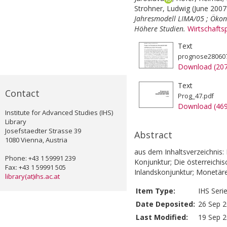
Strohner, Ludwig
(June 200
Jahresmodell LIMA/05 ; Ökon
Höhere Studien.
Wirtschafts
Text
prognose280607
Download (20
Text
Contact
Prog_47.pdf
Download (46
Institute for Advanced Studies (IHS)
Library
Josefstaedter Strasse 39
Abstract
1080 Vienna, Austria
aus dem Inhaltsverzeichnis:
Phone: +43 1 59991 239
Konjunktur; Die österreichi
Fax: +43 1 59991 505
Inlandskonjunktur; Monetär
library(at)ihs.ac.at
Item Type:
IHS Seri
Date Deposited:
26 Sep 2
Last Modified:
19 Sep 2