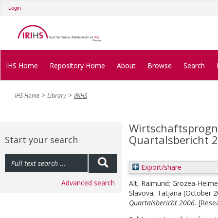
Login
IHS Home
Repository Home
About
Browse
Search
IHS Home
Library
IRIHS
Wirtschaftsprogno
Quartalsbericht 
Start your search
Export/share
Advanced search
Alt, Raimund
;
Grozea-Helmen
Slavova, Tatjana
(October 
Quartalsbericht 2006.
[Resea