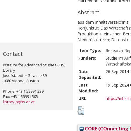
Full text not available from t
Abstract
aus dem Inhaltsverzeichnis: 
Konjunktur; Das Wirtschafts
Produktion in einzelnen Ber
Niederösterreich; Datensitua
Item Type:
Research Rep
Contact
Funders:
Studie im Au
Wirtschaftsk
Institute for Advanced Studies (IHS)
Library
Date
26 Sep 2014 
Josefstaedter Strasse 39
Deposited:
1080 Vienna, Austria
Last
19 Sep 2024 
Modified:
Phone: +43 1 59991 239
Fax: +43 1 59991 505
URI:
https://irihs.
library(at)ihs.ac.at
CORE (COnnecting R