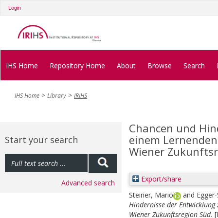
Login
IHS Home
Repository Home
About
Browse
Search
IHS Home
Library
IRIHS
Chancen und Hind
einem Lernenden 
Start your search
Wiener Zukunfts
Export/share
Advanced search
Steiner, Mario
and
Egger-
Hindernisse der Entwicklung 
Wiener Zukunftsregion Süd.
[