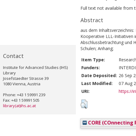
Full text not available from t
Abstract
aus dem Inhaltsverzeichnis:
Kooperative LLL-Initiativen i
Abschlussbetrachtung und H
Schulen; Anhang;
Contact
Item Type:
Researc
Institute for Advanced Studies (IHS)
Funders:
INTERDI
Library
Date Deposited:
26 Sep 2
Josefstaedter Strasse 39
Last Modified:
07 Aug 2
1080 Vienna, Austria
URI:
https://i
Phone: +43 1 59991 239
Fax: +43 1 59991 505
library(at)ihs.ac.at
CORE (COnnecting R