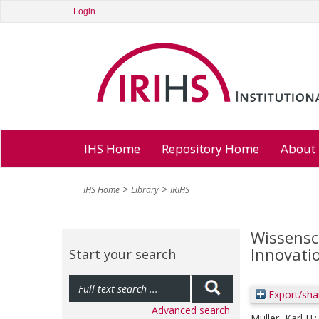
Login
IHS Home
Repository Home
About
IHS Home
Library
IRIHS
Wissensch
Innovati
Start your search
Export/sha
Advanced search
Müller, Karl H.