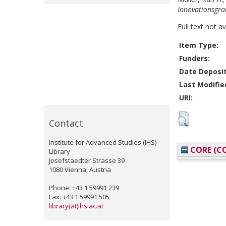
Innovationsgr
Full text not a
Item Type:
Funders:
Date Deposi
Last Modifie
URI:
Contact
Institute for Advanced Studies (IHS)
CORE (CO
Library
Josefstaedter Strasse 39
1080 Vienna, Austria
Phone: +43 1 59991 239
Fax: +43 1 59991 505
library(at)ihs.ac.at