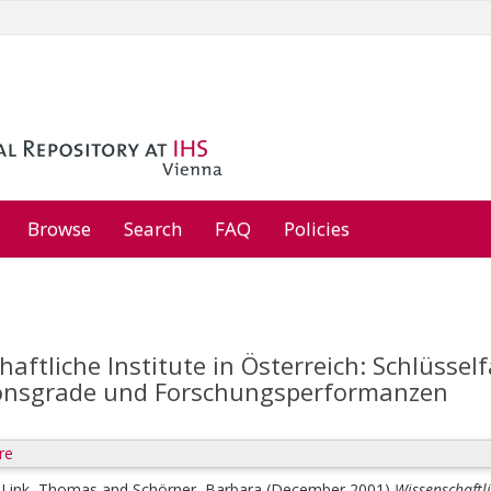
Browse
Search
FAQ
Policies
aftliche Institute in Österreich: Schlüssel
onsgrade und Forschungsperformanzen
re
;
Link, Thomas
and
Schörner, Barbara
(December 2001)
Wissenschaftli