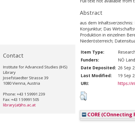
Full text not available from t
Abstract
aus dem Inhaltsverzeichnis: 
Konjunktur; Das Wirtschafts
Produktion in einzelnen Ber
Niederösterreich; Datensitua
Item Type:
Researc
Contact
Funders:
NÖ Lande
Institute for Advanced Studies (IHS)
Date Deposited:
26 Sep 2
Library
Last Modified:
19 Sep 2
Josefstaedter Strasse 39
1080 Vienna, Austria
URI:
https://i
Phone: +43 1 59991 239
Fax: +43 1 59991 505
library(at)ihs.ac.at
CORE (COnnecting R