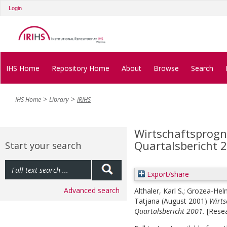
Login
IHS Home
Repository Home
About
Browse
Search
IHS Home
Library
IRIHS
Wirtschaftsprogno
Quartalsbericht 
Start your search
Export/share
Advanced search
Althaler, Karl S.
;
Grozea-Helm
Tatjana
(August 2001)
Wirts
Quartalsbericht 2001.
[Resea