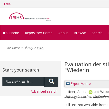
Login
IHS Home
Repository Home
About
Browse
Search
IHS Home
Library
IRIHS
Evaluation der 
"WiederIn"
Start your search
Export/share
Advanced search
Leitner, Andrea
and
Wrobl
stiftungsähnlichen Maßnahme
Full text not available from t