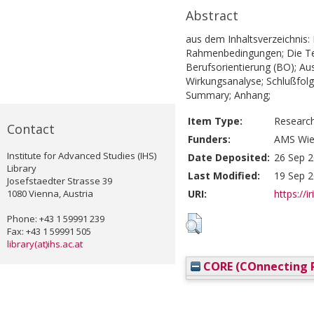
Abstract
aus dem Inhaltsverzeichnis: 
Rahmenbedingungen; Die Tei
Berufsorientierung (BO); Aus
Wirkungsanalyse; Schlußfo
Summary; Anhang;
Item Type:
Researc
Contact
Funders:
AMS Wie
Institute for Advanced Studies (IHS)
Date Deposited:
26 Sep 2
Library
Last Modified:
19 Sep 2
Josefstaedter Strasse 39
1080 Vienna, Austria
URI:
https://i
Phone: +43 1 59991 239
Fax: +43 1 59991 505
library(at)ihs.ac.at
CORE (COnnecting R