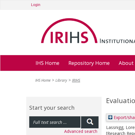
Login
IHS Home
Repository Home
About
IHS Home
Library
IRIHS
Evaluati
Start your search
Export/sha
Lassnigg, Lor
Advanced search
[Research Repo