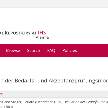
Browse
Search
FAQ
Policies
on der Bedarfs- und Akzeptanzprüfungsmod
re
enz
and
Stöger, Eduard
(December 1998)
Evaluation der Bedarfs- und 
rt] 58 p.