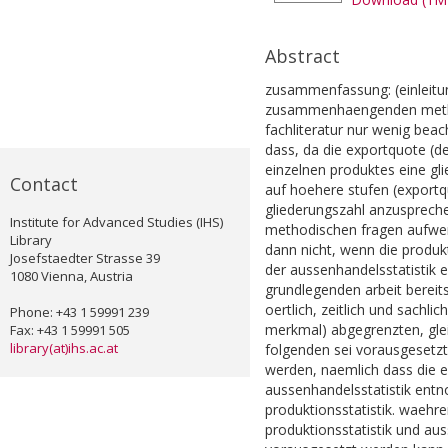
Abstract
zusammenfassung: (einleitun
zusammenhaengenden method
fachliteratur nur wenig beac
dass, da die exportquote (de
einzelnen produktes eine gli
Contact
auf hoehere stufen (exportq
gliederungszahl anzusprechen
Institute for Advanced Studies (IHS)
methodischen fragen aufwer
Library
dann nicht, wenn die produkti
Josefstaedter Strasse 39
der aussenhandelsstatistik 
1080 Vienna, Austria
grundlegenden arbeit bereit
oertlich, zeitlich und sachli
Phone: +43 1 59991 239
merkmal) abgegrenzten, glei
Fax: +43 1 59991 505
library(at)ihs.ac.at
folgenden sei vorausgesetzt
werden, naemlich dass die e
aussenhandelsstatistik ent
produktionsstatistik. waehre
produktionsstatistik und au