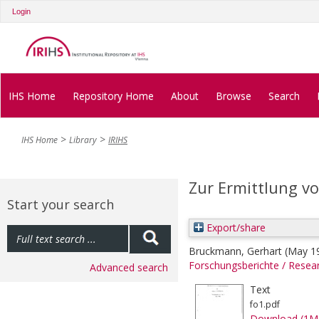
Login
IHS Home
Repository Home
About
Browse
Search
IHS Home
Library
IRIHS
Zur Ermittlung v
Start your search
Export/share
Bruckmann, Gerhart
(May 1
Forschungsberichte / Rese
Advanced search
Text
fo1.pdf
Download (1M